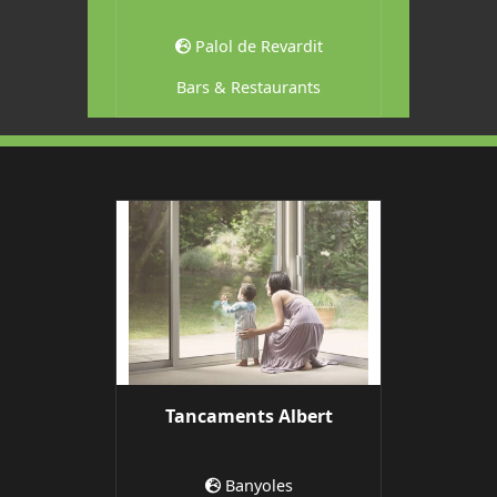
s
Palol de Revardit
Professi
Bars & Restaurants
Tancaments Albert
Banyoles