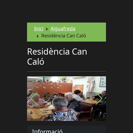
Inici
Aiguafreda
Residència Can Caló
Residència Can
Caló
Informació