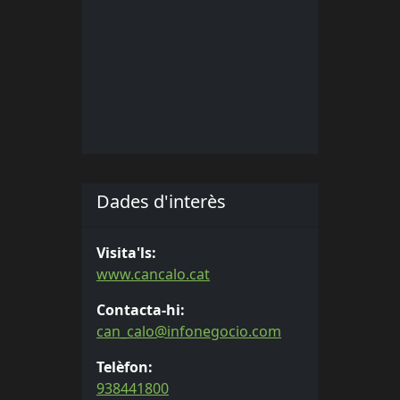
Dades d'interès
Visita'ls:
www.cancalo.cat
Contacta-hi:
can_calo@infonegocio.com
Telèfon:
938441800