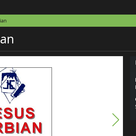
ian
ian