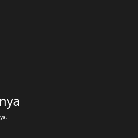
unya
ya.