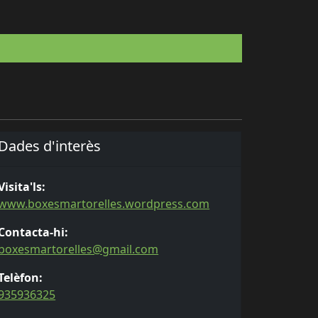
Dades d'interès
Visita'ls:
www.boxesmartorelles.wordpress.com
Contacta-hi:
boxesmartorelles@gmail.com
Telèfon:
935936325