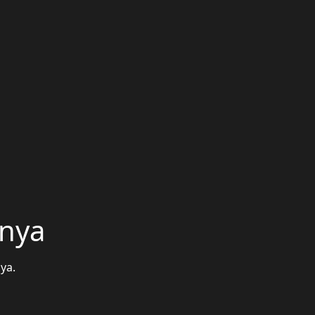
unya
ya.