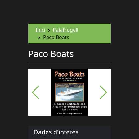
Inici
Palafrugell
Paco Boats
Paco Boats
Dades d'interès