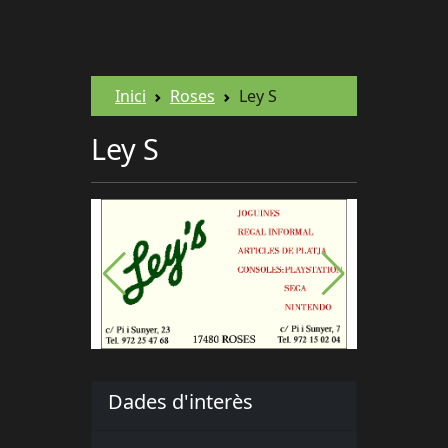
Inici
Roses
Ley S
Ley S
Dades d'interès