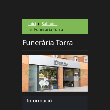
Inici
Sabadell
Funerària Torra
Funerària Torra
Informació