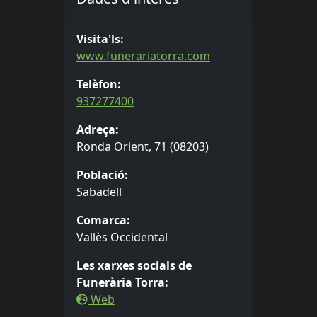
Visita'ls:
www.funerariatorra.com
Telèfon:
937277400
Adreça:
Ronda Orient, 71 (08203)
Població:
Sabadell
Comarca:
Vallès Occidental
Les xarxes socials de
Funerària Torra:
Web