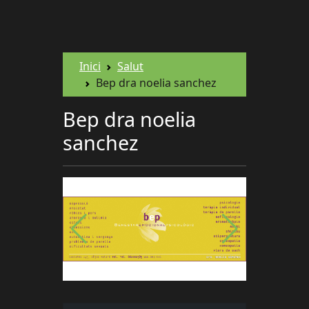
Inici
Salut
Bep dra noelia sanchez
Bep dra noelia
sanchez