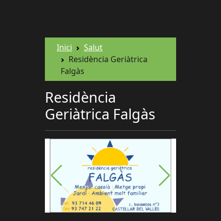
Inici
Salut
Residència Geriàtrica
Falgàs
Residència
Geriàtrica Falgàs