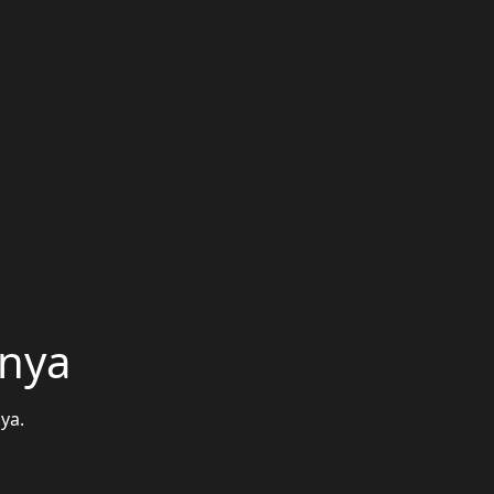
unya
ya.