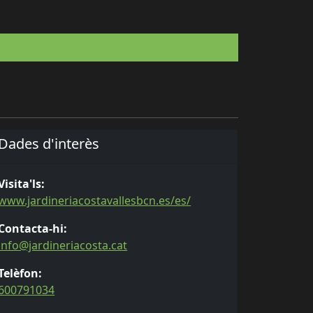
Dades d'interès
Visita'ls:
www.jardineriacostavallesbcn.es/es/
Contacta-hi:
info@jardineriacosta.cat
Telèfon:
600791034