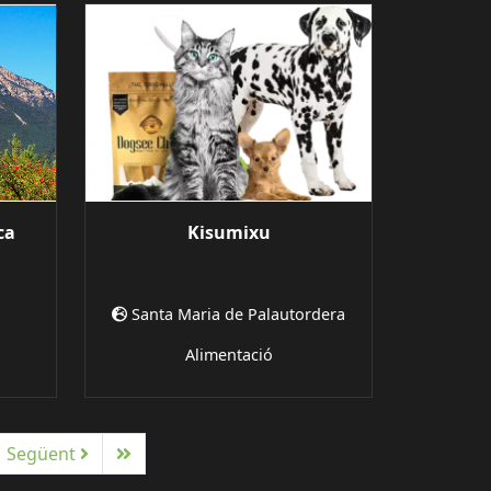
ca
Kisumixu
Santa Maria de Palautordera
Alimentació
Següent
Ultima
Següent