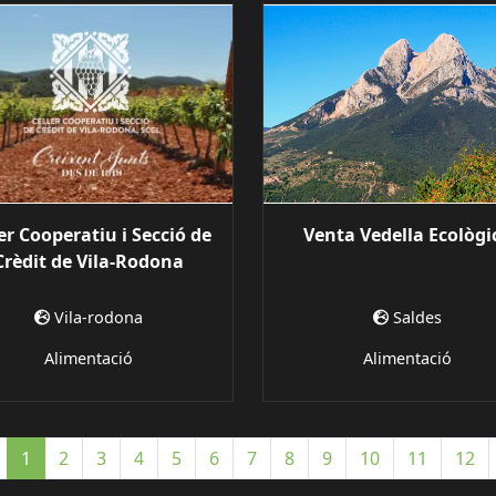
er Cooperatiu i Secció de
Venta Vedella Ecològi
Crèdit de Vila-Rodona
Vila-rodona
Saldes
Alimentació
Alimentació
Anterior
1
2
3
4
5
6
7
8
9
10
11
12