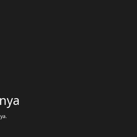
unya
ya.