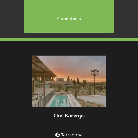
ats i
Alimentació
s
Clos Barenys
Tarragona