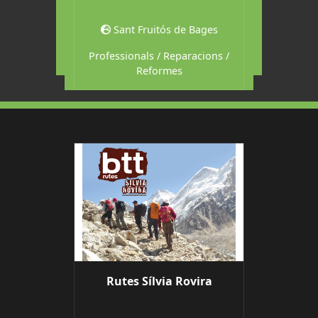
a
astellet
Sant Fruitós de Bages
Sant
ants
Professionals / Reparacions /
Bar
Reformes
Rutes Sílvia Rovira