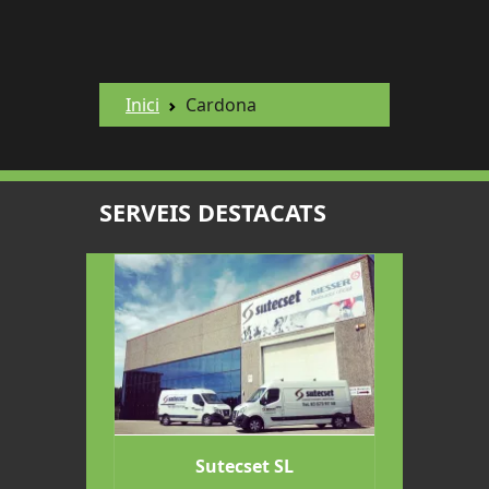
Inici
Cardona
SERVEIS DESTACATS
otón de
Sutecset SL
Restau