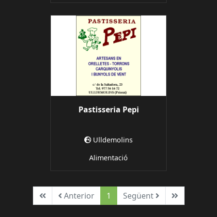
Pastisseria Pepi
Ulldemolins
Alimentació
Primera
Anterior
Següent
Ultima
Anterior
1
Següent