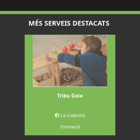
MÉS SERVEIS DESTACATS
t
Tribu Gaia
Centre
a
La Llagosta
Formació
Jard