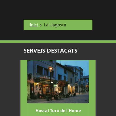
Inici
La Llagosta
SERVEIS DESTACATS
Autos
Hostal Turó de l'Home
Rec