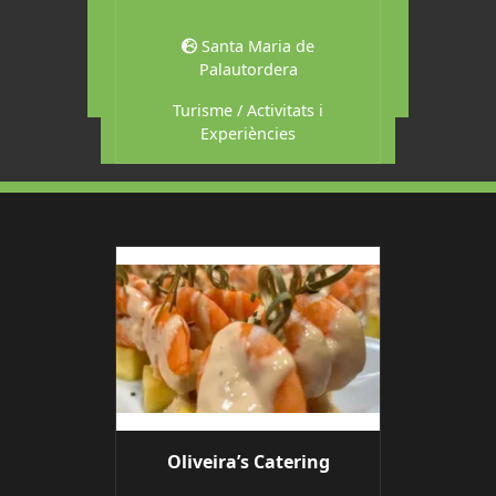
L
ilamajor
Santa Maria de
Palautordera
vis
Mo
Turisme / Activitats i
Experiències
Oliveira’s Catering