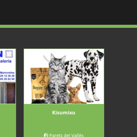
Kisumixu
Pintur
Parets del Vallès