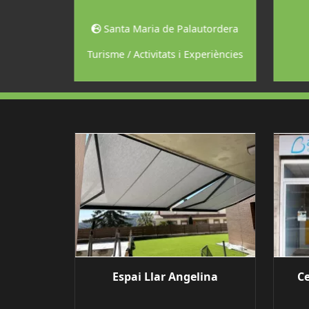
lamajor
Santa Maria de Palautordera
is
Turisme / Activitats i Experiències
Espai Llar Angelina
Ce