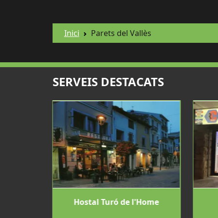
Inici
Parets del Vallès
SERVEIS DESTACATS
 Conxita
Hostal Turó de l'Home