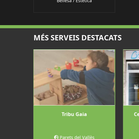
Bellesa / Estètica
MÉS SERVEIS DESTACATS
Tribu Gaia
Ce
lès
Parets del Vallès