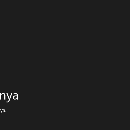
unya
ya.